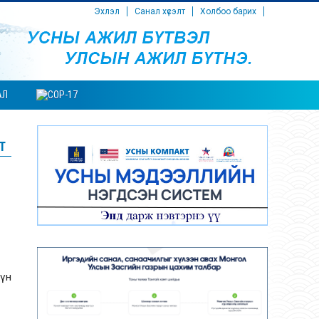
Эхлэл
Санал хүсэлт
Холбоо барих
АЛ
Т
үүн