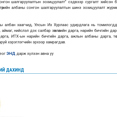
онгон шалгаруулалтын зохицуулалт” сэдвээр сургалт хийсэн бөг
 төрийн албаны сонгон шалгаруулалтын шинэ зохицуулалт жур
аны албан хаагчид, Улсын Их Хурлаас удирдлага нь томилогд
г, аймаг, нийслэл дэх салбар зөвлөлийн дарга, нарийн бичгийн дар
арга, ИТХ-ын нарийн бичгийн дарга, ажлын албаны дарга, төс
аруй хэрэглэгчийн эрхээр хамрагдав.
деог
ЭНД
дарж хүлээн авна уу
ХИЙ ДАХИНД