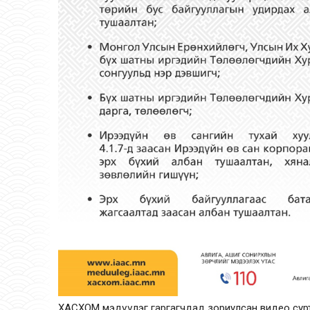
ХАСХОМ мэдүүлэг гаргагчдад зориулсан видео сур