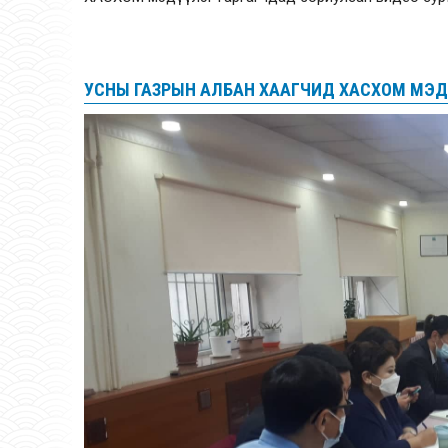
УСНЫ ГАЗРЫН АЛБАН ХААГЧИД ХАСХОМ МЭД