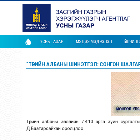
УСНЫ ГАЗАР
МЭДЭЭ МЭДЭЭЛЭЛ
ҮЙЛЧИЛГ
“ТӨРИЙН АЛБАНЫ ШИНЭТГЭЛ: СОНГОН ШАЛГА
Төрийн албаны зөвлөлийн 7:4:10 арга зүйн сургал
Д.Баатарсайхан оролцлоо.