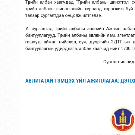
Төрийн албан хаагчдад “Төрийн албаны шинэтгэл: с
төрийн албаны шинэтгэлийн хүрээнд хэрэгжиж буй
талаар сургалтдаа онцолж илтгэлээ.
Уг сургалтад Төрийн албаны зөвлөлийн Ажлын алб
байгууллагууд, Төрийн албаны зөвлөлийн яам, агентла
гишүүд, аймаг, нийслэл, сум, дүүргийн ЗДТГ-ын д
байгууллагын удирдлага, албан хаагчид нийт 1700 г
Сургалтын ви
АВЛИГАТАЙ ТЭМЦЭХ ҮЙЛ АЖИЛЛАГАА: ДЭЛ