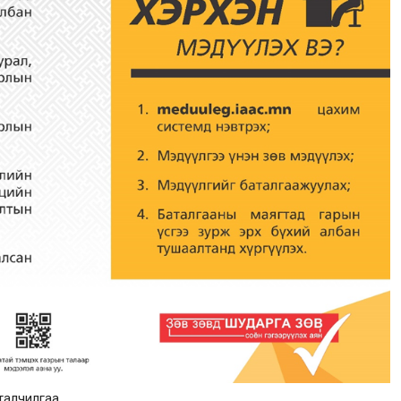
талчилгаа