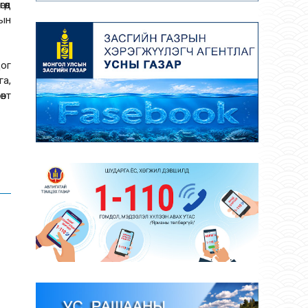
өөд
мын
дог
га,
өвт