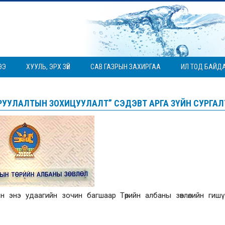
ЭЭ
ХУУЛЬ, ЭРХ ЗҮЙ
САВ ГАЗРЫН ЗАХИРГАА
ИЛ ТОД БАЙД
РУУЛАЛТЫН ЗОХИЦУУЛАЛТ” СЭДЭВТ АРГА ЗҮЙН СУРГАЛ
тын энэ удаагийн зочин багшаар Төрийн албаны зөвлөлийн гиш