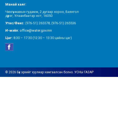
Манай хаяг:
Чингүнжавын гудамж, 2 дугаар хороо, Баянгол
дүүрэг, Улаанбаатар хот, 16050
Утас/Факс:
(976-51) 265578, (976-51) 265536
И-мэйл:
office@water.gov.mn
Цаг:
8:30 – 17:30 (12:30 – 13:30 цайны цаг)
© 2026 Бүх эрхийг хуулиар хамгаалсан болно. УСНЫ ГАЗАР