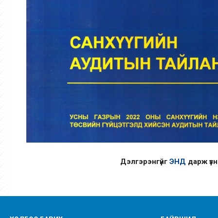
Дэлгэрэнгүйг
ЭНД
дарж үзнэ 