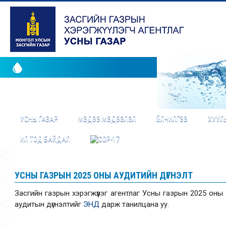
УСНЫ ГАЗАР
МЭДЭЭ МЭДЭЭЛЭЛ
ҮЙЛЧИЛГЭЭ
ХУУЛЬ
ИЛ ТОД БАЙДАЛ
УСНЫ ГАЗРЫН 2025 ОНЫ АУДИТИЙН ДҮГНЭЛТ
Засгийн газрын хэрэгжүүлэг агентлаг Усны газрын 2025 оны с
аудитын дүгнэлтийг
ЭНД
дарж танилцана уу.