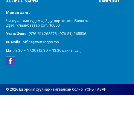
ХОЛБОО БАРИХ
БАЙРШИЛ
Манай хаяг:
Чингүнжавын гудамж, 2 дугаар хороо, Баянгол
дүүрэг, Улаанбаатар хот, 16050
Утас/Факс:
(976-51) 265578, (976-51) 265536
И-мэйл:
office@water.gov.mn
Цаг:
8:30 – 17:30 (12:30 – 13:30 цайны цаг)
© 2026 Бүх эрхийг хуулиар хамгаалсан болно. УСНЫ ГАЗАР