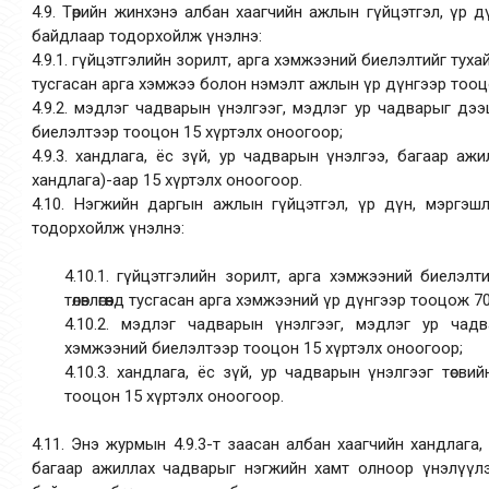
4.9. Төрийн жинхэнэ албан хаагчийн ажлын гүйцэтгэл, үр 
байдлаар тодорхойлж үнэлнэ:
4.9.1. гүйцэтгэлийн зорилт, арга хэмжээний биелэлтийг тухайн
тусгасан арга хэмжээ болон нэмэлт ажлын үр дүнгээр тооц
4.9.2. мэдлэг чадварын үнэлгээг, мэдлэг ур чадварыг дэ
биелэлтээр тооцон 15 хүртэлх оноогоор;
4.9.3. хандлага, ёс зүй, ур чадварын үнэлгээ, багаар аж
хандлага)-аар 15 хүртэлх оноогоор.
4.10. Нэгжийн даргын ажлын гүйцэтгэл, үр дүн, мэргэш
тодорхойлж үнэлнэ:
4.10.1. гүйцэтгэлийн зорилт, арга хэмжээний биелэлт
төлөвлөгөөнд тусгасан арга хэмжээний үр дүнгээр тооцож 
4.10.2. мэдлэг чадварын үнэлгээг, мэдлэг ур чад
хэмжээний биелэлтээр тооцон 15 хүртэлх оноогоор;
4.10.3. хандлага, ёс зүй, ур чадварын үнэлгээг төсви
тооцон 15 хүртэлх оноогоор.
4.11. Энэ журмын 4.9.3-т заасан албан хаагчийн хандлага,
багаар ажиллах чадварыг нэгжийн хамт олноор үнэлүүл