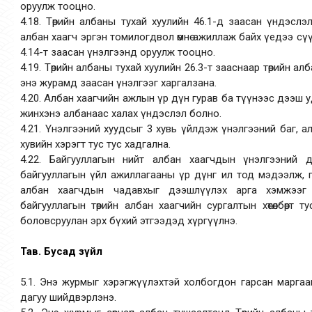
оруулж тооцно.
4.18. Төрийн албаны тухай хуулийн 46.1-д заасан үндэслэлээ
албан хаагч эргэн томилогдвол өмнө ажиллаж байх үедээ сү
4.14-т заасан үнэлгээнд оруулж тооцно.
4.19. Төрийн албаны тухай хуулийн 26.3-т зааснаар төрийн 
энэ журамд заасан үнэлгээг харгалзана.
4.20. Албан хаагчийн ажлын үр дүн гурав ба түүнээс дээш у
жинхэнэ албанаас халах үндэслэл болно.
4.21. Үнэлгээний хуудсыг 3 хувь үйлдэж үнэлгээний баг, а
хувийн хэрэгт тус тус хадгална.
4.22. Байгууллагын нийт албан хаагчдын үнэлгээний 
байгууллагын үйл ажиллагааны үр дүнг ил тод мэдээлж, г
албан хаагчдын чадавхыг дээшлүүлэх арга хэмжээг 
байгууллагын төрийн албан хаагчийн сургалтын хөтөлбөрт т
боловсруулан эрх бүхий этгээдэд хүргүүлнэ.
Тав. Бусад зүйл
5.1. Энэ журмыг хэрэгжүүлэхтэй холбогдон гарсан маргаа
дагуу шийдвэрлэнэ.