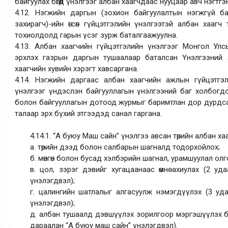
байгуулах бөгөөд үнэлгээг албан хаагчдаас нууцаар авч нэгтг
4.12. Нэгжийн даргын (зохион байгуулалтын нэгжгүй ба
захирагч)-ийн өгсөн гүйцэтгэлийн үнэлгээтэй албан хаагч 
тохиолдолд гарын үсэг зурж баталгаажуулна.
4.13. Албан хаагчийн гүйцэтгэлийн үнэлгээг Монгол Ул
эрхлэх газрын даргын тушаалаар баталсан Үнэлгээний 
хаагчийн хувийн хэрэгт хавсаргана.
4.14. Нэгжийн даргаас албан хаагчийн ажлын гүйцэтгэ
үнэлгээг үндэслэн байгууллагын үнэлгээний баг холбогдо
болон байгууллагын дотоод журмыг баримтлан дор дурдса
талаар эрх бүхий этгээдэд санал гаргана.
4.14.1. “А буюу Маш сайн” үнэлгээ авсан төрийн албан ха
а. төрийн дээд болон салбарын шагналд тодорхойлох;
б. мөнгөн болон бусад хэлбэрийн шагнал, урамшуулал олг
в. цол, зэрэг дэвийг хугацаанаас өмнө ахиулах (2 у
үнэлэгдвэл);
г. цалингийн шатлалыг алгасуулж нэмэгдүүлэх (3 уд
үнэлэгдвэл);
д. албан тушаалд дэвшүүлэх зорилгоор мэргэшүүлэх б
дараалан “А буюу маш сайн” үнэлэгдвэл).