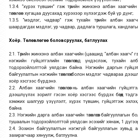
1.3.4. “хүрэх түвшин” гэж төрийн жинхэнэ албан хаагчийн гү
төлөвлөсөн хугацаа дуусахад хүрэхээр хүлээгдэж буй үр дүнг;
1.3.5. “мэдлэг, чадвар” гэж тухайн төрийн албан хааг
шаардагдах мэдлэг, ур чадвар, дадлага туршлага, хандлагы
Хоёр. Төлөвлөгөө боловсруулах, батлуулах
2.1. Төрийн жинхэнэ албан хаагчийн (цаашид “албан хаагч” гэх)
нэгжийн гүйцэтгэлийн төлөвлөгөөнд үндэслэж, тухайн 
тодорхойлолттой уялдсан байна. Нэгжийн даргын гүйцэтгэл
байгуулалтын нэгжийн төлөвлөгөө болон мэдлэг чадвараа дээш
хоёр хэсгээс бүрдэнэ.
2.2. Албан хаагчийн төлөвлөгөө нь албан хаагчийн гүйцэ
дээшлүүлэх зорилт гэсэн хоёр хэсгээс бүрдэх бөгөөд тэдг
хэмжих шалгуур үзүүлэлт, хүрэх түвшин, гүйцэтгэж эхлэх
байна.
2.3. Нэгжийн дарга албан хаагчийн төлөвлөгөөг байгууллагын бол
тушаалын тодорхойлолттой уялдсан эсэхийг хянаж, 1 дүгээ
2.4. Зохион байгуулалтын нэгжгүй байгууллагын хувьд албан 
захирагчаар хянуулж, батлуулна.