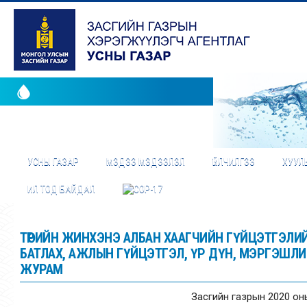
УСНЫ ГАЗАР
МЭДЭЭ МЭДЭЭЛЭЛ
ҮЙЛЧИЛГЭЭ
ХУУЛЬ
ИЛ ТОД БАЙДАЛ
ТӨРИЙН ЖИНХЭНЭ АЛБАН ХААГЧИЙН ГҮЙЦЭТГЭЛИЙН 
БАТЛАХ, АЖЛЫН ГҮЙЦЭТГЭЛ, ҮР ДҮН, МЭРГЭШЛ
ЖУРАМ
Засгийн газрын 2020 он