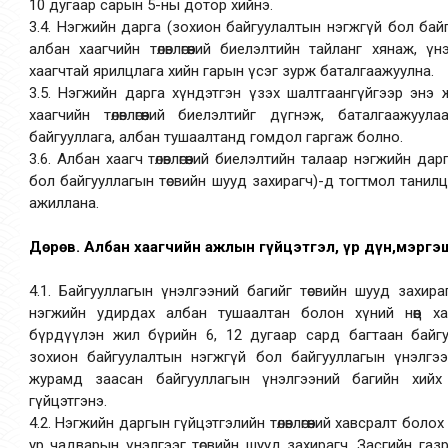
10 дугаар сарын 5-ны дотор хийнэ.
3.4. Нэгжийн дарга (зохион байгуулалтын нэгжгүй бол байг
албан хаагчийн төлөвлөгөөний биелэлтийн тайланг хянаж, үнэ
хаагчтай ярилцлага хийн гарын үсэг зурж баталгаажуулна.
3.5. Нэгжийн дарга хүндэтгэн үзэх шалтгаангүйгээр энэ
хаагчийн төлөвлөгөөний биелэлтийг дүгнэж, баталгаажу
байгууллага, албан тушаалтанд гомдол гаргаж болно.
3.6. Албан хаагч төлөвлөгөөний биелэлтийн талаар нэгжийн д
бол байгууллагын төсвийн шууд захирагч)-д тогтмол танилц
ажиллана.
Дөрөв. Албан хаагчийн ажлын гүйцэтгэл, үр дүн,мэргэ
4.1. Байгууллагын үнэлгээний багийг төсвийн шууд захир
нэгжийн удирдах албан тушаалтан болон хүний нөөц хариу
бүрдүүлэн жил бүрийн 6, 12 дугаар сард багтаан байгу
зохион байгуулалтын нэгжгүй бол байгууллагын үнэлгээн
журамд заасан байгууллагын үнэлгээний багийн хийх
гүйцэтгэнэ.
4.2. Нэгжийн даргын гүйцэтгэлийн төлөвлөгөөний хавсралт боло
ур чадварын үнэлгээг төсвийн шууд захирагч, Засгийн га