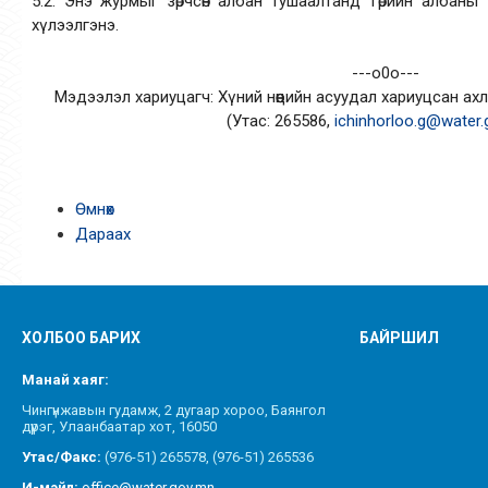
5.2. Энэ журмыг зөрчсөн албан тушаалтанд Төрийн албаны
хүлээлгэнэ.
---о0о---
Мэдээлэл хариуцагч: Хүний нөөцийн асуудал хариуцсан а
(Утас: 265586,
ichinhorloo.g@water
Өмнөх
Дараах
ХОЛБОО БАРИХ
БАЙРШИЛ
Манай хаяг:
Чингүнжавын гудамж, 2 дугаар хороо, Баянгол
дүүрэг, Улаанбаатар хот, 16050
Утас/Факс:
(976-51) 265578, (976-51) 265536
И-мэйл:
office@water.gov.mn