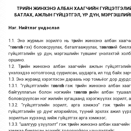
ТӨРИЙН ЖИНХЭНЭ АЛБАН ХААГЧИЙН ГҮЙЦЭТГЭЛИЙН 
БАТЛАХ, АЖЛЫН ГҮЙЦЭТГЭЛ, ҮР ДҮН, МЭРГЭШЛИ
Нэг. Нийтлэг үндэслэл
1.1. Энэ журмын зорилго нь төрийн жинхэнэ албан хаагчийн
“төлөвлөгөө” гэх) боловсруулах, баталгаажуулах, төлөвлөгөөний б
гүйцэтгэлийн үр дүн, мэргэшлийн түвшинг үнэлэхтэй хол
оршино.
1.2. Төрийн жинхэнэ албан хаагчийн ажлын гүйцэтгэли
үнэлэхдээ нотолгоонд суурилсан, шударга, ил тод байх за
1.3. Энэ журамд хэрэглэсэн дараахь нэр томьёог дор дурдс
1.3.1. “гүйцэтгэлийн төлөвлөгөө” гэж төрийн жинхэнэ албан 
байгууллагын болон нэгжийн төлөвлөгөөг өөрийн албан туш
боловсруулсан нэг жилийн хугацаанд хэрэгжүүлэх зорилт, арга 
1.3.2. “гүйцэтгэлийн зорилт, арга хэмжээ” гэж төрийн
гүйцэтгэлийн үр дүнг илэрхийлэх, түүний эрхлэх ажил үүрэ
зорилтын хүрээнд хийж гүйцэтгэх арга хэмжээг;
1.3.3. “шалгуур үзүүлэлт” гэж төрийн жинхэнэ албан хаагчийн т
хэмжээ биелэсэн эсэхийг тодорхойлох үзүүлэлтийг;