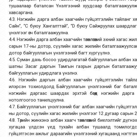
тушаалаар баталсан Үнэлгээний хуудсаар баталгаажуулж
хавсаргана.
4.3. Нэгжийн дарга албан хаагчийн гүйцэтгэлийн тайланг х
Сайн”, “C буюу Хангалттай”, “D буюу Сайжруулах шаардлага
үнэлгээг өгч баталгаажуулна.
4.4. Нэгжийн дарга албан хаагчийн төлөвлөгөөний эхний хагас 
сарын 17-ны дотор, сүүлийн хагас жилийн баталгаажуулса
дотор байгууллагын үнэлгээний багт хүргүүлнэ.
4.5. Суман дахь босоо удирдлагатай байгууллагын албан ха
шатны Засаг даргын Тамгын газрын даргын баталгаажу
байгууллагын удирдлага үнэлнэ.
4.6. Нэгжийн даргын албан хаагчийн гүйцэтгэлийн тайлан
илэрсэн тохиолдолд Байгууллагын үнэлгээний баг батал
нэгжийн даргаас шаардах эрхтэй бөгөөд нэгжийн дарга
нотолгоогоо танилцуулна.
4.7. Байгууллагын үнэлгээний баг албан хаагчийн гүйцэтгэ
ны дотор, сүүлийн хагас жилийн үнэлгээг 12 дугаар сарын 
4.8. Төрийн жинхэнэ албан хаагч төлөвлөгөөний биелэлтийг дүг
хугацаа үлдсэн үед тухайн албан тушаалд томилогдс
гүйцэтгэсэн ажлыг дараагийн үнэлгээний хугацаанд нэгтгэ