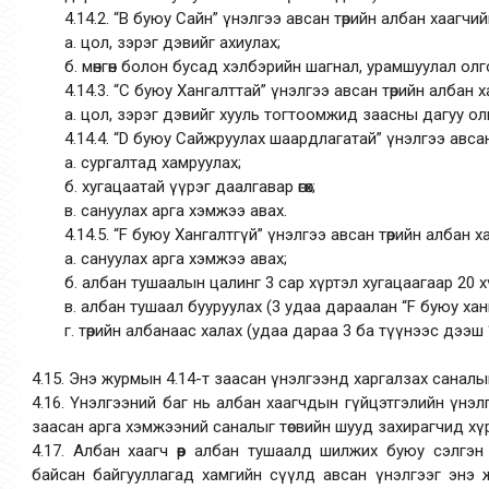
4.14.2. “В буюу Сайн” үнэлгээ авсан төрийн албан хаагчий
а. цол, зэрэг дэвийг ахиулах;
б. мөнгөн болон бусад хэлбэрийн шагнал, урамшуулал олг
4.14.3. “С буюу Хангалттай” үнэлгээ авсан төрийн албан 
а. цол, зэрэг дэвийг хууль тогтоомжид заасны дагуу ол
4.14.4. “D буюу Сайжруулах шаардлагатай” үнэлгээ авсан
а. сургалтад хамруулах;
б. хугацаатай үүрэг даалгавар өгөх;
в. сануулах арга хэмжээ авах.
4.14.5. “F буюу Хангалтгүй” үнэлгээ авсан төрийн албан х
а. сануулах арга хэмжээ авах;
б. албан тушаалын цалинг 3 сар хүртэл хугацаагаар 20 х
в. албан тушаал бууруулах (3 удаа дараалан “F буюу хан
г. төрийн албанаас халах (удаа дараа 3 ба түүнээс дээш 
4.15. Энэ журмын 4.14-т заасан үнэлгээнд харгалзах саналы
4.16. Үнэлгээний баг нь албан хаагчдын гүйцэтгэлийн үнэл
заасан арга хэмжээний саналыг төсвийн шууд захирагчид хү
4.17. Албан хаагч өөр албан тушаалд шилжих буюу сэлгэн
байсан байгууллагад хамгийн сүүлд авсан үнэлгээг энэ 