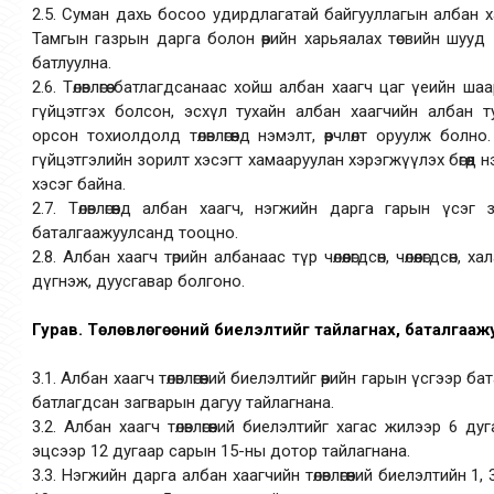
2.5. Суман дахь босоо удирдлагатай байгууллагын албан 
Тамгын газрын дарга болон өөрийн харьяалах төсвийн шууд зах
батлуулна.
2.6. Төлөвлөгөө батлагдсанаас хойш албан хаагч цаг үеийн ш
гүйцэтгэх болсон, эсхүл тухайн албан хаагчийн албан ту
орсон тохиолдолд төлөвлөгөөнд нэмэлт, өөрчлөлт оруулж болно. 
гүйцэтгэлийн зорилт хэсэгт хамааруулан хэрэгжүүлэх бөгөөд нэмэл
хэсэг байна.
2.7. Төлөвлөгөөнд албан хаагч, нэгжийн дарга гарын үсэ
баталгаажуулсанд тооцно.
2.8. Албан хаагч төрийн албанаас түр чөлөөлөгдсөн, чөлөөлөгдсөн, х
дүгнэж, дуусгавар болгоно.
Гурав. Төлөвлөгөөний биелэлтийг тайлагнах, баталгааж
3.1. Албан хаагч төлөвлөгөөний биелэлтийг өөрийн гарын үсгээр
батлагдсан загварын дагуу тайлагнана.
3.2. Албан хаагч төлөвлөгөөний биелэлтийг хагас жилээр 6 
эцсээр 12 дугаар сарын 15-ны дотор тайлагнана.
3.3. Нэгжийн дарга албан хаагчийн төлөвлөгөөний биелэлтийн 1