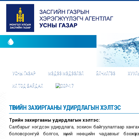
УСНЫ ГАЗАР
МЭДЭЭ МЭДЭЭЛЭЛ
ҮЙЛЧИЛГЭЭ
ХУУЛЬ
ИЛ ТОД БАЙДАЛ
ТӨРИЙН ЗАХИРГААНЫ УДИРДЛАГЫН ХЭЛТЭС
Төрийн захиргааны удирдлагын хэлтэс:
Салбарыг нэгдсэн удирдлага, зохион байгуулалтаар ханга
боловсронгуй болгох, хүний нөөцийн чадавхыг бэхжүү