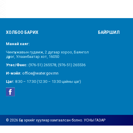
ХОЛБОО БАРИХ
БАЙРШИЛ
Манай хаяг:
Чингүнжавын гудамж, 2 дугаар хороо, Баянгол
дүүрэг, Улаанбаатар хот, 16050
Утас/Факс:
(976-51) 265578, (976-51) 265536
И-мэйл:
office@water.gov.mn
Цаг:
8:30 – 17:30 (12:30 – 13:30 цайны цаг)
© 2026 Бүх эрхийг хуулиар хамгаалсан болно. УСНЫ ГАЗАР