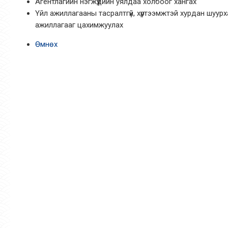
Агентлагийн нэгжүүдийн уялдаа холбоог хангах
Үйл ажиллагааны тасралтгүй, хүртээмжтэй хурдан шуурх
ажиллагааг цахимжуулах
Өмнөх