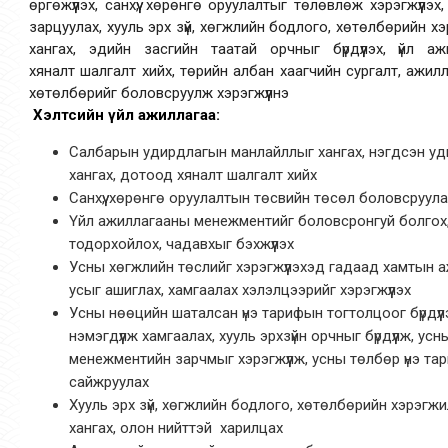
өргөжүүлэх, санхүү, хөрөнгө оруулалтыг төлөвлөж хэрэгжүүлэх,
зарцуулах, хууль эрх зүй, хөгжлийн бодлого, хөтөлбөрийн 
хангах, эдийн засгийн таатай орчныг бүрдүүлэх, үйл а
хяналт шалгалт хийх, төрийн албан хаагчийн сургалт, ажил
хөтөлбөрийг боловсруулж хэрэгжүүлнэ
Хэлтсийн үйл ажиллагаа:
Салбарын удирдлагын манлайллыг хангах, нэгдсэн уд
хангах, дотоод хяналт шалгалт хийх
Санхүү, хөрөнгө оруулалтын төсвийн төсөл боловсруулах
Үйл ажиллагааны менежментийг боловсронгуй болгох, 
тодорхойлох, чадавхыг бэхжүүлэх
Усны хөгжлийн төслийг хэрэгжүүлэхэд гадаад хамтын аж
усыг ашиглах, хамгаалах хэлэлцээрийг хэрэгжүүлэх
Усны нөөцийн шаталсан үнэ тарифын тогтолцоог бүрдүүл
нэмэгдүүлж хамгаалах, хууль эрхзүйн орчныг бүрдүүлж, у
менежментийн зарчмыг хэрэгжүүлж, усны төлбөр үнэ т
сайжруулах
Хууль эрх зүй, хөгжлийн бодлого, хөтөлбөрийн хэрэгж
хангах, олон нийттэй харилцах