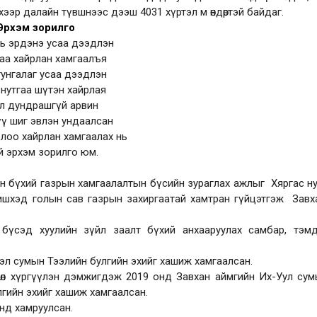
хээр далайн түвшнээс дээш 4031 хүртэл м өндөртэй байдаг.
Эрхэм зорилго
ь эрдэнэ усаа дээдлэн
гаа хайрлан хамгаалъя
тунгалаг усаа дээдлэн
 нутгаа шүтэн хайрлая
л дундрашгүй арвин
үү шиг эвлэн ундаалсан
лоо хайрлан хамгаалах нь
й эрхэм зорилго юм.
сан бүхий газрын хамгаалалтын бүсийн зураглах ажлыг Хяргас н
Шишхэд голын сав газрын захиргаатай хамтран гүйцэтгэж Завх
бүсэд хуулийн зүйл заалт бүхий анхааруулах самбар, тэмд
энгэл сумын Тээлийн булгийн эхийг хашиж хамгаалсан.
сөл хүргүүлэн дэмжигдэж 2019 онд Завхан аймгийн Их-Уул су
вээ булгийн эхийг хашиж хамгаалсан.
нд хамруулсан.