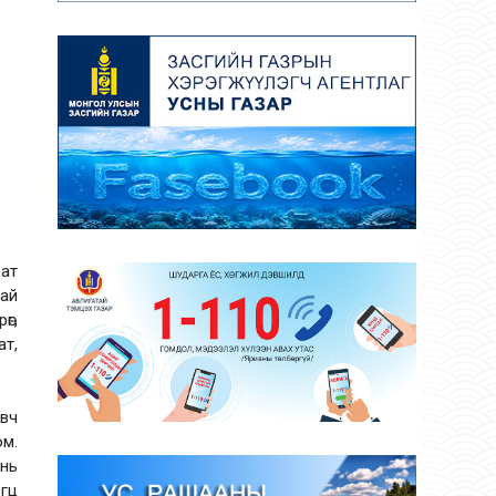
рат
гай
өг,
ат,
авч
юм.
 нь
эгц