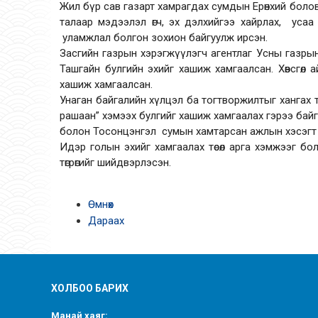
Жил бүр сав газарт хамрагдах сумдын Ерөнхий бол
талаар мэдээлэл өгч, эх дэлхийгээ хайрлах, уса
уламжлал болгон зохион
Засгийн газрын хэрэгжүүлэгч агентлаг Усны газры
Ташгайн булгийн эхийг хашиж хамгаалсан. Хөвсгөл
хашиж хамгаалсан.
Унаган байгалийн хүлцэл ба тогтворжилтыг хангах
рашаан” хэмээх булгийг хашиж хамгаалах гэрээ бай
болон Тосонцэнгэл сумын хамтарсан ажлын хэс
Идэр голын эхийг хамгаалах төсөл арга хэмжээг б
төгрөгийг шийдвэрлэсэн.
Өмнөх
Дараах
ХОЛБОО БАРИХ
Манай хаяг: