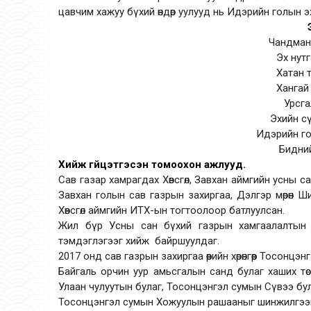
цавчим хажуу бүхий өндөр уулууд нь Идэрийн голын э
Чандман
Эх нут
Хатан 
Хангай
Урсга
Эхийн с
Идэрийн го
Бидни
Хийж гүйцэтгэсэн томоохон ажлууд.
Сав газар хамрагдах Хөвсгөл, Завхан аймгийн усны 
Завхан голын сав газрын захиргаа, Дэлгэр мөрөн 
Хөвсгөл аймгийн ИТХ-ын тогтоолоор батлуулсан.
Жил бүр Усны сан бүхий газрын хамгаалалтын 
тэмдэглэгээг хийж байршуулдаг.
2017 онд сав газрын захиргаа өөрийн хөрөнгөөр Тосонц
Байгаль орчин уур амьсгалын санд булаг хаших тө
Улаан чулуутын булаг, Тосонцэнгэл сумын Сү
Тосонцэнгэл сумын Хожуулын рашааныг шинжилгээ