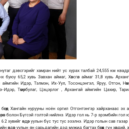
аг дэвсгэрийг хамран нийт ус хурах талбай 24,555 км квад
х буюу 65,2 хувь Завхан аймаг, Хөвсгөл аймаг 31,8 хувь Архан
аймгийн Идэр, Тэлмэн, Их-Уул, Тосонцэнгэл, Яруу, Отгон, Нөмр
э-Идэр, Төмөрбулаг, Цэцэрлэг , Архангай аймгийн Цахир, Тари
гөөд Хангайн нурууны ноён оргил Отгонтэнгэр хайрханаас эх 
мөрөн болон Бүгсэй голтой нийлнэ. Идэр гол нь 7-р эрэмбийн гол 
6.2 хувийг өндөр уулын бүс тус тус эзэлнэ. Идэр голын сав газар
ийн өндөр уулын ян сарьдагийн дэд мужид багтах бөгөөд гүн хөндий, 