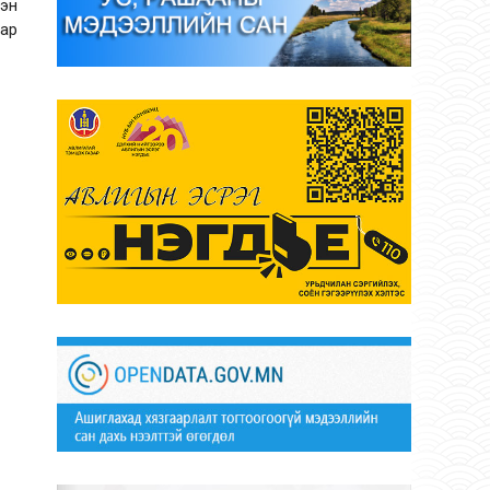
эн
нар