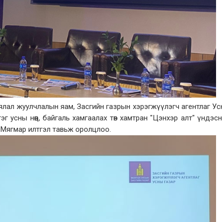
аялал жуулчлалын яам, Засгийн газрын хэрэгжүүлэгч агентлаг У
эг усны нөөц, байгаль хамгаалах төв хамтран "Цэнхэр алт" үндэс
.Мягмар илтгэл тавьж оролцлоо.