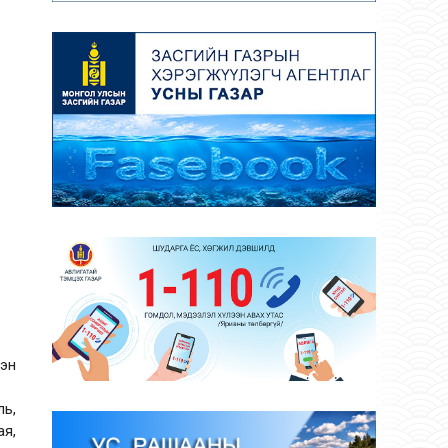
лэн
ль,
ая,