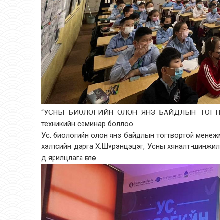
“УСНЫ БИОЛОГИЙН ОЛОН ЯНЗ БАЙДЛЫН ТОГТ
техникийн семинар боллоо
Ус, биологийн олон янз байдлын тогтвортой менеж
хэлтсийн дарга Х.Шүрэнцэцэг, Усны хяналт-шинжил
д ярилцлага өглөө.