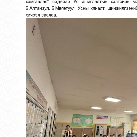
хамгаалая” сэдвээр Ус ашиглалтын хэлтсийн мэ
Б.Алтанзул, Б.Мөнгөнтуул, Усны хяналт, шинжилгээн
хичээл заалаа.