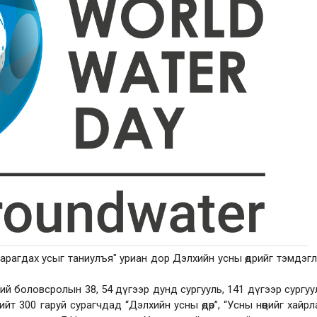
 харагдах усыг таниулъя" уриан дор Дэлхийн усны өдрийг тэмдэг
ий боловсролын 38, 54 дүгээр дунд сургууль, 141 дүгээр сургуу
т 300 гаруй сурагчдад “Дэлхийн усны өдөр”, “Усны нөөцийг хайрл