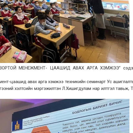
ВОРТОЙ МЕНЕЖМЕНТ- ЦААШИД АВАХ АРГА ХЭМЖЭЭ” сэдэ
мент-цаашид авах арга хэмжээ техникийн семинарт Ус ашиглал
гээний хэлтсийн мэргэжилтэн Л.Хишигдулам нар илтгэл тавьж, 