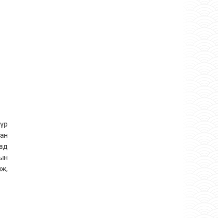
 үр
тан
овд
лын
лж,