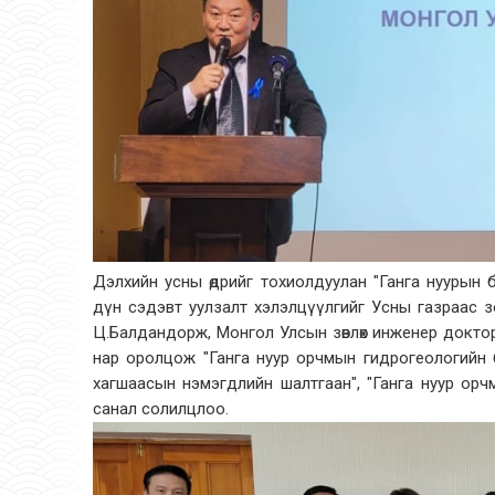
Дэлхийн усны өдрийг тохиолдуулан "Ганга нуурын б
дүн сэдэвт уулзалт хэлэлцүүлгийг Усны газраас з
Ц.Балдандорж, Монгол Улсын зөвлөх инженер доктор
нар оролцож "Ганга нуур орчмын гидрогеологийн 
хагшаасын нэмэгдлийн шалтгаан", "Ганга нуур ор
санал солилцлоо.