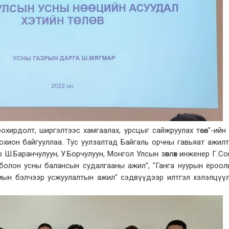
охирдолт, ширгэлтээс хамгаалах, урсцыг сайжруулах төсөл"-ийн
охион байгууллаа. Тус уулзалтад Байгаль орчны гавьяат ажил
 Ш.Баранчулуун, У.Борчулуун, Монгол Улсын зөвлөх инженер Г.С
болон усны балансын судалгааны ажил", "Ганга нуурын ёроо
чмын бэлчээр усжуулалтын ажил" сэдвүүдээр илтгэл хэлэлцүү