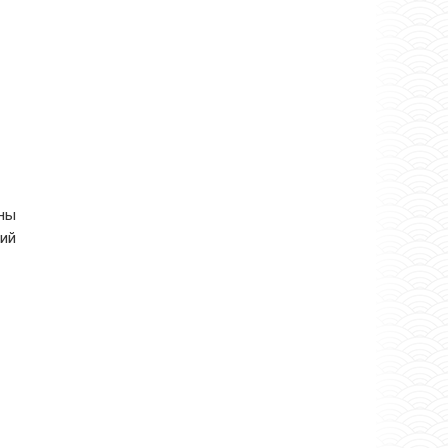
сны
ний