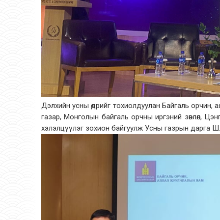
Дэлхийн усны өдрийг тохиолдуулан Байгаль орчин, 
газар, Монголын байгаль орчны иргэний зөвлөл, Цэнг
хэлэлцүүлэг зохион байгуулж Усны газрын дарга Ш