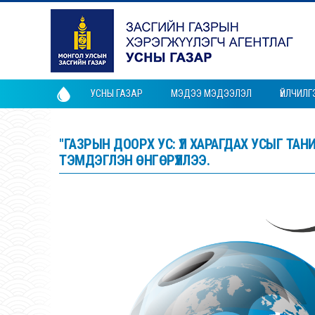
УСНЫ ГАЗАР
МЭДЭЭ МЭДЭЭЛЭЛ
ҮЙЛЧИЛГ
"ГАЗРЫН ДООРХ УС: ҮЛ ХАРАГДАХ УСЫГ Т
ТЭМДЭГЛЭН ӨНГӨРҮҮЛЛЭЭ.