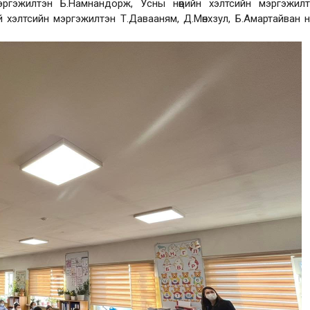
ргэжилтэн Б.Намнандорж, Усны нөөцийн хэлтсийн мэргэжилт
ий хэлтсийн мэргэжилтэн Т.Давааням, Д.Мөнхзул, Б.Амартайван 