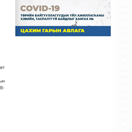
вт
тын
ТВ-