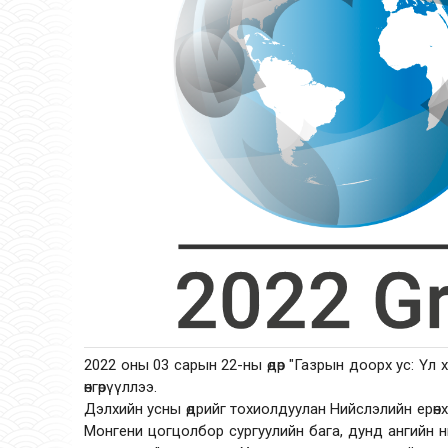
2022 оны 03 сарын 22-ны өдөр "Газрын доорх ус: Үл
өнгөрүүллээ.
Дэлхийн усны өдрийг тохиолдуулан Нийслэлийн ерөнх
Монгени цогцолбор сургуулийн бага, дунд ангийн ний