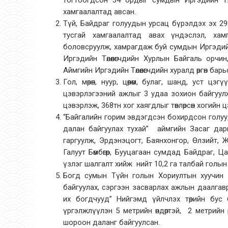
тогтоогдсон 34 ордыг сумдын Иргэдийн Төл
хамгаалалтад авсан.
Түй, Байдраг голуудын урсац бүрэлдэх эх 299
тусгай хамгаалалтад авах үндэслэл, ха
боловсруулж, хамрагдаж буй сумдын Иргэдийн 
Иргэдийн Төлөөлөгчдийн Хурлын Байгаль орчи
Аймгийн Иргэдийн Төлөөлөгчдийн хуралд өргөн барь
Гол, мөрөн, нуур, цөөрөм, булаг, шанд, уст 
цэвэрлэгээний ажлыг 3 удаа зохион байгуул
цэвэрлэж, 368тн хог хаягдлыг төвлөрсөн хогийн ц
“Байгалийн горим эвдэгдсэн бохирдсон голуу
далан байгуулах тухай” аймгийн Засаг да
гаргуулж, Эрдэнэцогт, Баянхонгор, Өлзийт, 
Галуут Бөмбөгөр, Бууцагаан сумдад Байдраг, 
үзлэг шалгалт хийж нийт 10,2 га талбай голы
Богд сумын Түйн голын Хориултын хуучин 
байгуулах, сэргээн засварлах ажлын даалгав
их богдчууд” Нийгэмд үйлчлэх төрийн бус
үргэлжлүүлэн 5 метрийн өндөртэй, 2 метрийн 
шороон даланг байгуулсан.