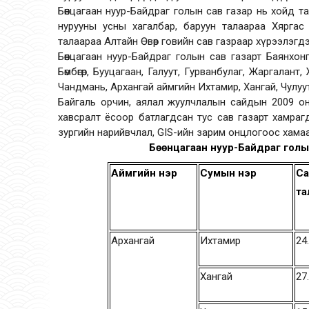
Бөөнцагаан нуур-Байдраг голын сав газар нь хойд т
нурууны усны хагалбар, баруун талаараа Хяргас 
талаараа Алтайн Өвөр говийн сав газраар хүрээлэгд
Бөөнцагаан нуур-Байдраг голын сав газарт Баянхон
Бөмбөгөр, Бууцагаан, Галуут, Гурванбулаг, Жаргалан
Чандмань, Архангай аймгийн Ихтамир, Хангай, Чулуут
Байгаль орчин, аялал жуулчлалын сайдын 2009 он
хавсралт ёсоор батлагдсан тус сав газарт хамра
зургийн нарийвчлал, GIS-ийн зарим онцлогоос хамаара
Бөөнцагаан нуур-Байдраг голы
Аймгийн нэр
Сумын нэр
С
та
Архангай
Ихтамир
24
Хангай
27