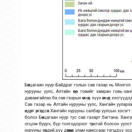
Бөөнцагаан нуур-Байдраг голын сав газар нь Монгол о
нурууны уулс, Алтайн өвөр говийг хамран говь-х
давамгайлах ба сав газрын өмнөд зүүн өмнөд хэсгүүдэ
Сав газар нь Алтайн нурууны уулс, Хангайн уулар
өндөрт өргөгдсөн Хангайн нурууны салбар уулсын хэс
болох Бөөнцагаан нуур тус сав газарт багтана. Ханга
огцом буурч, бүр толгодорхог төрхтэй болсон уулст
нурууны хөндий рүү дөхөхөд улам намссаар тэгшдүү зо