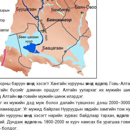
рны баруун өмнөд хэсэгт Хангайн нурууны өмнөд өндөрлөг, Говь-Алт
ангайн бүсийг дамнан оршдог. Алтайн уулархаг их мужийн ш
д Алтайн өвөр говийн мужийн шинж илэрдэг.
хаг их мужийн дэд муж болох далайн түвшнээс дээш 2000–300
эгт хамаардаг. Уг мужид байрлах Нууруудын хөндийн хамгийн том н
йн нурууны өмнөд хэсэгт нарийн зурвас байдлаар тархан, өндөрлөг
ай. Дундаж өндөрлөг нь 1800-2000 м хүрч намсах ба урагшаа гов
о болдог.