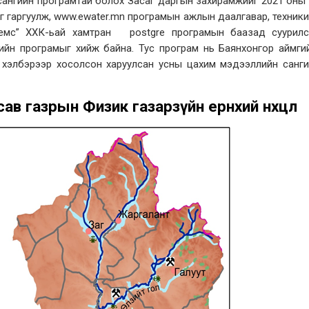
сангийн програмтай болох Засаг даргын захирамжийг 2021 оны
г гаргуулж, www.ewater.mn програмын ажлын даалгавар, техник
темс” ХХК-ьай хамтран postgre програмын баазад суурилс
ийн програмыг хийж байна. Тус програм нь Баянхонгор аймг
хэлбэрээр хосолсон харуулсан усны цахим мэдээллийн санги
сав газрын Физик газарзүйн ерөнхий нөхцөл