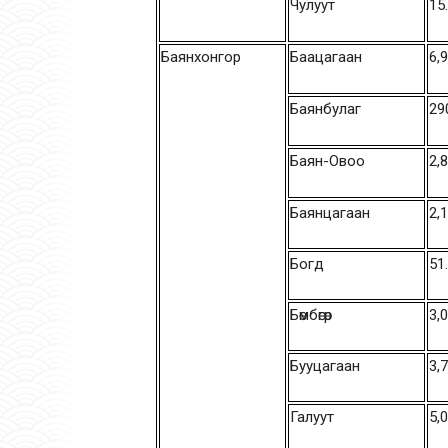
Чулуут
15
Баянхонгор
Баацагаан
6,
Баянбулаг
29
Баян-Овоо
2,
Баянцагаан
2,
Богд
51
Бөмбөгөр
3,
Бууцагаан
3,
Галуут
5,