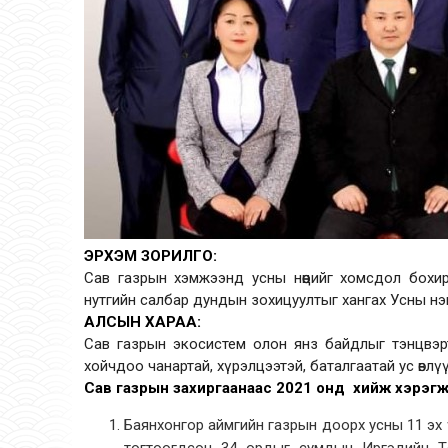
ЭРХЭМ ЗОРИЛГО:
Сав газрын хэмжээнд усны нөөцийг хомсдол бохир
нутгийн салбар дундын зохицуултыг хангах Усны нэгд
АЛСЫН ХАРАА:
Сав газрын экосистем олон янз байдлыг тэнцвэрт
хойчдоо чанартай, хүрэлцээтэй, баталгаатай ус өвлү
Сав газрын захиргаанаас 2021 онд хийж хэрэгжү
Баянхонгор аймгийн газрын доорх усны 11 эх ү