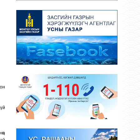
рон
дүй
өөц