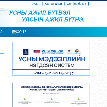
Эхлэл
Санал хүсэлт
Холбоо барих
АЛ