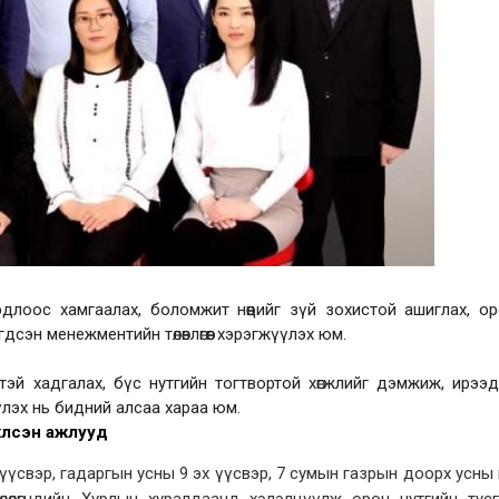
длоос хамгаалах, боломжит нөөцийг зүй зохистой ашиглах, о
сэн менежментийн төлөвлөгөөг хэрэгжүүлэх юм.
эй хадгалах, бүс нутгийн тогтвортой хөгжлийг дэмжиж, ирээ
үлэх нь бидний алсаа хараа юм.
үлсэн ажлууд
үсвэр, гадаргын усны 9 эх үүсвэр, 7 сумын газрын доорх усны н