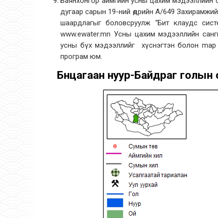
Баянхонгор аймгийн усны цахим мэдээллийн 
дугаар сарын 19-ний өдрийн А/649 Захирамжий
шаардлагыг боловсруулж “Бит клаудс сис
www.ewater.mn Усны цахим мэдээллийн санг
усны бүх мэдээллийг хүснэгтэн болон map 
програм юм.
Бөөнцагаан нуур-Байдраг голын 