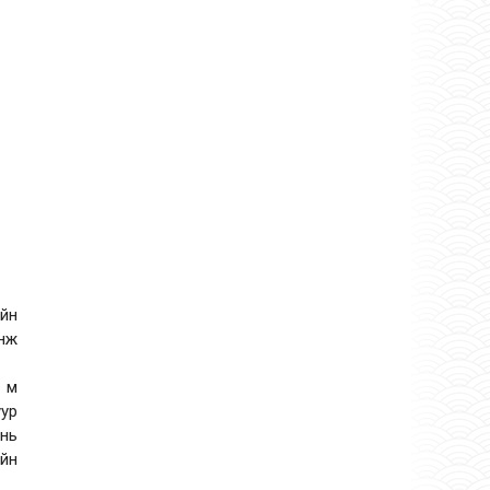
айн
инж
0 м
уур
 нь
ийн