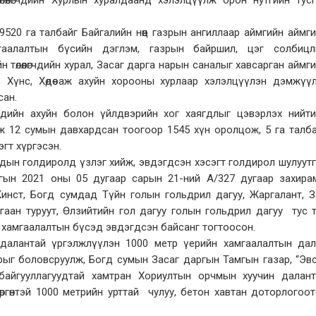
өөлөгчдийн Хурлын хуралдаанд хэлэлцүүлж орон нутгийн тус
520 га талбайг Байгалийн нөөц газрын ангиллаар аймгийн аймг
мгаалалтын бүсийн дэглэм, газрын байршил, цэг солбицл
төлөөлөгчдийн хурал, Засаг дарга нарын саналыг хавсарган аймг
н, Хүнс, Хөдөө аж ахуйн хорооны хурлаар хэлэлцүүлэн дэмжүү
сан.
цэгүүдийн ахуйн болон үйлдвэрийн хог хаягдлыг цэвэрлэх нийт
ж 12 сумын давхардсан тоогоор 1545 хүн оролцож, 5 га талб
эгт хүргэсэн.
дын голдиролд үзлэг хийж, эвдэгдсэн хэсэгт голдирол шулуут
ргын 2021 оны 05 дугаар сарын 21-ний А/327 дугаар захира
Жинст, Богд сумдад Түйн голын гольдрил дагуу, Жаргалант, З
Цагаан туруут, Өлзийтийн гол дагуу голын гольдрил дагуу тус 
н хамгаалалтын бүсэд эвдэгдсэн байсанг тогтоосон.
далантай үргэлжлүүлэн 1000 метр үерийн хамгаалалтын дал
рыг боловсруулж, Богд сумын Засаг даргын Тамгын газар, “Эв
 байгууллагуудтай хамтран Хориултын орчмын хуучин далант
өргөнтэй 1000 метрийн урттай чулуу, бетон хавтан доторлогоо