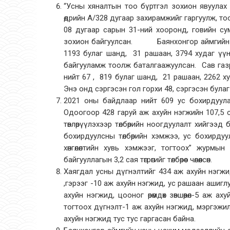
“Усны хяналтын тоо бүртгэл зохион явуулах
өдрийн А/328 дугаар захирамжийг гаргуулж, т
08 дугаар сарын 31-ний хооронд, говийн с
зохион байгуулсан. Баянхонгор аймгийн хэм
1193 булаг шанд, 31 рашаан, 3794 худаг үүнэ
байгууламж тоолж баталгаажуулсан. Сав газр
нийт 67 , 819 булаг шанд, 21 рашаан, 2262 ху
Энэ онд сэргэсэн гол горхи 48, сэргэсэн булаг 
2021 оны байдлаар нийт 609 ус бохирдуула
Одоогоор 428 гаруй аж ахуйн нэгжийн 107,5 са
төвлөрүүлэхээр төлбөрийн ноогдуулалт хийгээ
бохирдуулсны төлбөрийн хэмжээ, ус бохирдуулс
хөнгөлөлтийн хувь хэмжээг, тогтоох” журм
байгууллагын 3,2 сая төгрөгийг төлбөрөөс чөлөөлсөн.
Хаягдал усны дүгнэлтийг 434 аж ахуйн нэгжид, 
,гэрээг -10 аж ахуйн нэгжид, ус рашаан ашиг
ахуйн нэгжид, цооног өрөмдөх зөвшөөрөл-5 аж
тогтоох дүгнэлт-1 аж ахуйн нэгжид, мэргэжил
ахуйн нэгжид тус тус гаргасан байна.