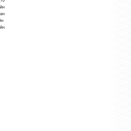
 10
ийн
ан
ийн
йн