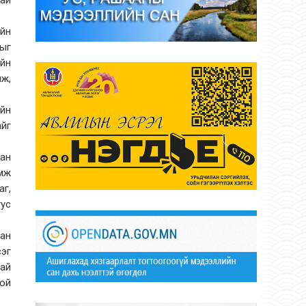
гай
ийн
ыг
ийн
лж,
ийн
айг
ган
мж
аг,
тус
ан
сэг
ай
той