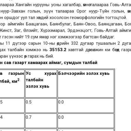
алаараа Хангайн нурууны усны хагалбар, өмнө талаараа Говь-Алт
нуур-Завхан голын, зүүн талаараа Орог нуур-Түйн голын, өм
эн оршдог уул тал хөндий хосолсон геоморфологийн тогтоцтой.
гор аймгийн Баацагаан, Баянбулаг, Баян-Овоо, Баянцагаан, Бо
т, Жинст, Заг, Өлзийт, Хүрээмарал, Эрдэнэцогт, Говь-Алтай аймг
 гэсэн нийт 19 сум ямар нэг хэмжээгээр багтсан байдаг.
ы 11 дүгээр сарын 10-ны өдрийн 332 дугаар тушаалын 2 дуг
гдах талбайн хэмжээ нь
35153.2
хавтгай дөрвөлжин км бөгөөд газ
н үүнээс өөр гарах нь бий.
н сав газарт хамаарах аймаг, сумдын талбай
ав газрын
Ус хурах
Бэлчээрийн эзлэх хувь
талбайн
2
лбай, км
эзлэх хувь
.5
0.5
0.0
.4
0.7
0.0