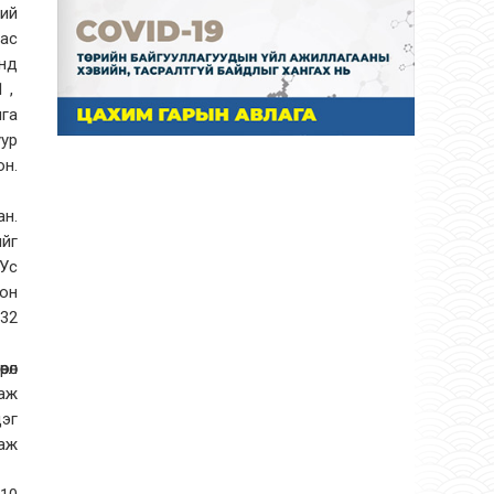
ний
аас
онд
1 ,
лга
уур
он.
ан.
ийг
“Ус
лон
32
рөл
 аж
цэг
 аж