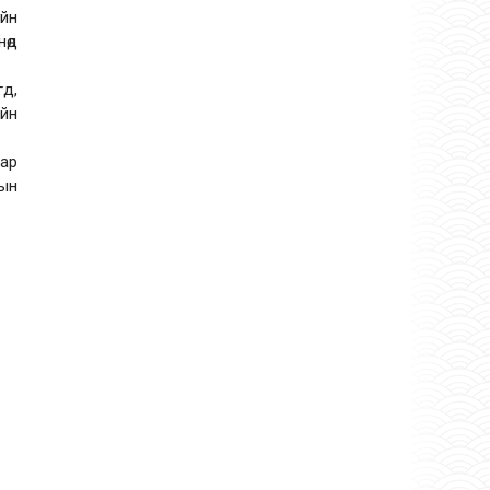
айн
нөд
гд,
ийн
аар
рын