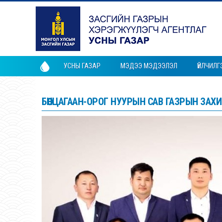
УСНЫ ГАЗАР
МЭДЭЭ МЭДЭЭЛЭЛ
ҮЙЛЧИЛГ
БӨӨНЦАГААН-ОРОГ НУУРЫН САВ ГАЗРЫН ЗАХ