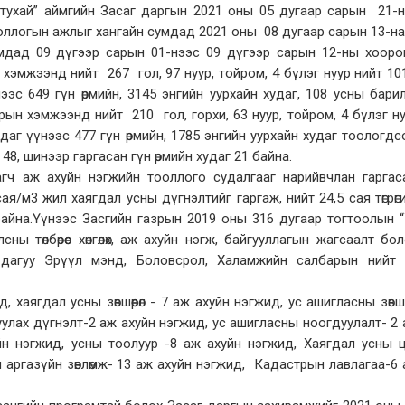
 тухай” аймгийн Засаг даргын 2021 оны 05 дугаар сарын 21-
ооллогын ажлыг хангайн сумдад 2021 оны 08 дугаар сарын 13-н
умдад 09 дүгээр сарын 01-нээс 09 дүгээр сарын 12-ны хоор
жээнд нийт 267 гол, 97 нуур, тойром, 4 бүлэг нуур нийт 10
эс 649 гүн өрмийн, 3145 энгийн уурхайн худаг, 108 усны бари
ын хэмжээнд нийт 210 гол, горхи, 63 нуур, тойром, 4 бүлэг н
даг үүнээс 477 гүн өрмийн, 1785 энгийн уурхайн худаг тоологдс
48, шинээр гаргасан гүн өрмийн худаг 21 байна.
гч аж ахуйн нэгжийн тооллого судалгааг нарийвчлан гаргас
я/м3 жил хаягдал усны дүгнэлтийг гаргаж, нийт 24,5 сая төгрөг
д байна.Үүнээс Засгийн газрын 2019 оны 316 дугаар тогтоолын 
ны төлбөрөөс хөнгөлөх, аж ахуйн нэгж, байгууллагын жагсаалт бо
ын дагуу Эрүүл мэнд, Боловсрол, Халамжийн салбарын нийт 
хаягдал усны зөвшөөрөл - 7 аж ахуйн нэгжид, ус ашигласны зөвшөө
луулах дүгнэлт-2 аж ахуйн нэгжид, ус ашигласны ноогдуулалт- 2
 ахуйн нэгжид, усны тоолуур -8 аж ахуйн нэгжид, Хаягдал усны 
 аргазүйн зөвлөмж- 13 аж ахуйн нэгжид, Кадастрын лавлагаа-6