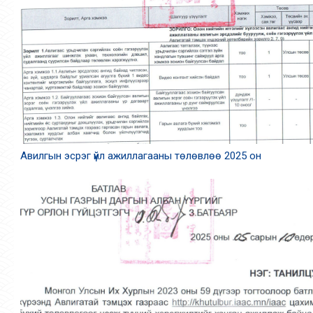
Авилгын эсрэг үйл ажиллагааны төлөвлөө 2025 он