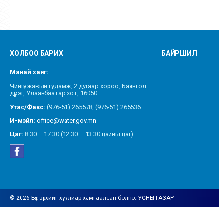
ХОЛБОО БАРИХ
БАЙРШИЛ
Манай хаяг:
Чингүнжавын гудамж, 2 дугаар хороо, Баянгол
дүүрэг, Улаанбаатар хот, 16050
Утас/Факс:
(976-51) 265578, (976-51) 265536
И-мэйл:
office@water.gov.mn
Цаг:
8:30 – 17:30 (12:30 – 13:30 цайны цаг)
© 2026 Бүх эрхийг хуулиар хамгаалсан болно. УСНЫ ГАЗАР