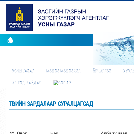
УСНЫ ГАЗАР
МЭДЭЭ МЭДЭЭЛЭЛ
ҮЙЛЧИЛГЭЭ
ХУУЛЬ
ИЛ ТОД БАЙДАЛ
ТӨРИЙН ЗАРДАЛААР СУРАЛЦАГСАД
№
Овог
Нэр
Алба тушаал