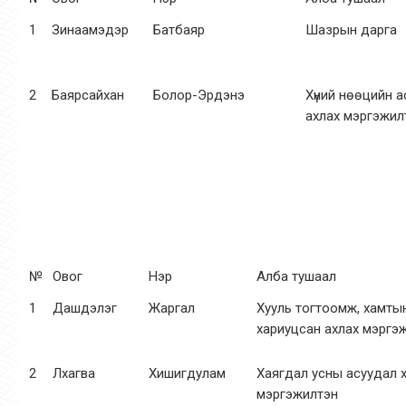
1
Зинаамэдэр
Батбаяр
Шазрын дарга
2
Баярсайхан
Болор-Эрдэнэ
Хүний нөөцийн 
ахлах мэргэжил
№
Овог
Нэр
Алба тушаал
1
Дашдэлэг
Жаргал
Хууль тогтоомж, хамты
хариуцсан ахлах мэргэ
2
Лхагва
Хишигдулам
Хаягдал усны асуудал 
мэргэжилтэн