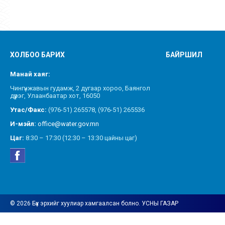
ХОЛБОО БАРИХ
БАЙРШИЛ
Манай хаяг:
Чингүнжавын гудамж, 2 дугаар хороо, Баянгол
дүүрэг, Улаанбаатар хот, 16050
Утас/Факс:
(976-51) 265578, (976-51) 265536
И-мэйл:
office@water.gov.mn
Цаг:
8:30 – 17:30 (12:30 – 13:30 цайны цаг)
© 2026 Бүх эрхийг хуулиар хамгаалсан болно. УСНЫ ГАЗАР