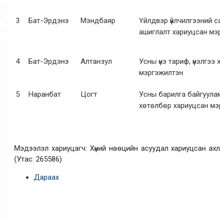
3
Бат-Эрдэнэ
Мэндбаяр
Үйлдвэр үйлчилгээний с
ашиглалт хариуцсан мэ
4
Бат-Эрдэнэ
Алтанзул
Усны үнэ тариф, үнэлгээ
мэргэжилтэн
5
Наранбат
Цогт
Усны барилга байгуула
хөтөлбөр хариуцсан мэ
Мэдээлэл хариуцагч: Хүний нөөцийн асуудал хариуцсан ах
(Утас: 265586)
Дараах