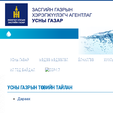
УСНЫ ГАЗАР
МЭДЭЭ МЭДЭЭЛЭЛ
ҮЙЛЧИЛГЭЭ
ХУУЛЬ
ИЛ ТОД БАЙДАЛ
УСНЫ ГАЗРЫН ТӨСВИЙН ТАЙЛАН
Дараах