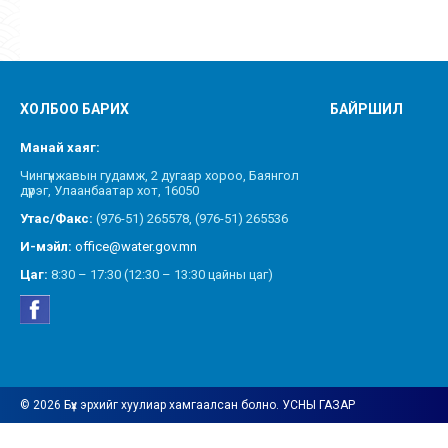
ХОЛБОО БАРИХ
БАЙРШИЛ
Манай хаяг:
Чингүнжавын гудамж, 2 дугаар хороо, Баянгол
дүүрэг, Улаанбаатар хот, 16050
Утас/Факс:
(976-51) 265578, (976-51) 265536
И-мэйл:
office@water.gov.mn
Цаг:
8:30 – 17:30 (12:30 – 13:30 цайны цаг)
© 2026 Бүх эрхийг хуулиар хамгаалсан болно. УСНЫ ГАЗАР