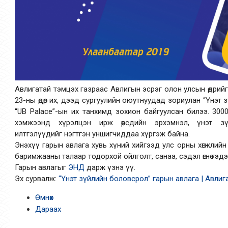
Авлигатай тэмцэх газраас Авлигын эсрэг олон улсын өдрийг
23-ны өдөр их, дээд сургуулийн оюутнуудад зориулан “Үнэт
“UB Palace”-ын их танхимд зохион байгуулсан билээ. 300
хэмжээнд хүрэлцэн ирж өөрсдийн эрхэмнэл, үнэт з
илтгэлүүдийг нэгтгэн уншигчиддаа хүргэж байна.
Энэхүү гарын авлага хувь хүний хийгээд улс орны хөгжлийн тө
баримжааны талаар тодорхой ойлголт, санаа, сэдэл өгнө гэдэ
Гарын авлагыг
ЭНД
дарж үзнэ үү.
Эх сурвалж:
“Үнэт зүйлийн боловсрол” гарын авлага | Авлига
Өмнөх
Дараах