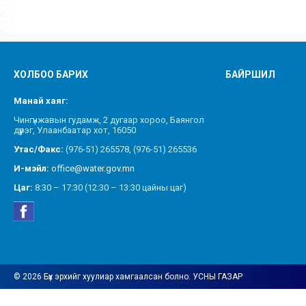
ХОЛБОО БАРИХ
БАЙРШИЛ
Манай хаяг:
Чингүнжавын гудамж, 2 дугаар хороо, Баянгол
дүүрэг, Улаанбаатар хот, 16050
Утас/Факс:
(976-51) 265578, (976-51) 265536
И-мэйл:
office@water.gov.mn
Цаг:
8:30 – 17:30 (12:30 – 13:30 цайны цаг)
© 2026 Бүх эрхийг хуулиар хамгаалсан болно. УСНЫ ГАЗАР