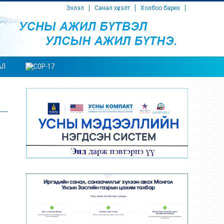
Эхлэл
Санал хүсэлт
Холбоо барих
АЛ