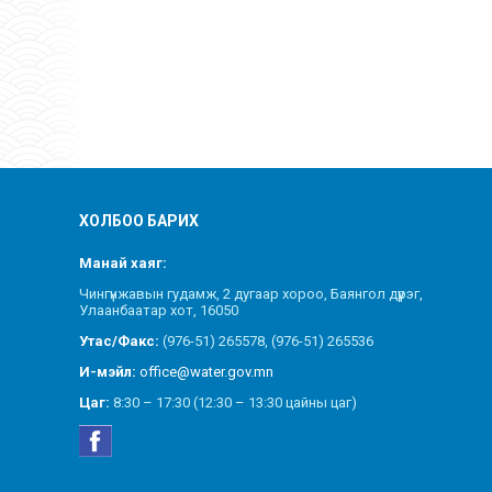
ХОЛБОО БАРИХ
Манай хаяг:
Чингүнжавын гудамж, 2 дугаар хороо, Баянгол дүүрэг,
Улаанбаатар хот, 16050
Утас/Факс:
(976-51) 265578, (976-51) 265536
И-мэйл:
office@water.gov.mn
Цаг:
8:30 – 17:30 (12:30 – 13:30 цайны цаг)