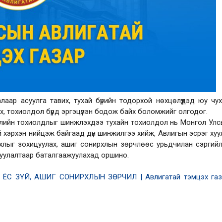
ар асуулга тавих, тухай бүрийн тодорхой нөхцөлүүдэд юу чу
х, тохиолдол бүрд эргэцүүлэн бодож байх боломжийг олгодог.
рчлийн тохиолдлыг шинжлэхдээ тухайн тохиолдол нь Монгол Ул
 хэрхэн нийцэж байгаад дүн шинжилгээ хийж, Авлигын эсрэг хуу
хлыг зохицуулах, ашиг сонирхлын зөрчлөөс урьдчилан сэргий
ицуулалтаар баталгаажуулахад оршино.
 ЁС ЗҮЙ, АШИГ СОНИРХЛЫН ЗӨРЧИЛ | Авлигатай тэмцэх газ