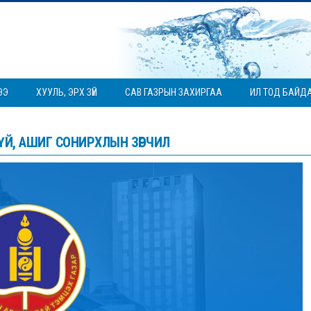
ЭЭ
ХУУЛЬ, ЭРХ ЗҮЙ
САВ ГАЗРЫН ЗАХИРГАА
ИЛ ТОД БАЙД
ҮЙ, АШИГ СОНИРХЛЫН ЗӨРЧИЛ