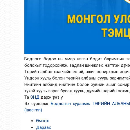
Бодлого бодох нь ямар нэгэн бодит баримтын тала
болохыг тодорхойлж, задлан шинжлэх, нэгтгэн дүгнэ
Төрийн албан хаагчийн ёс зүй, ашиг сонирхлын зө
Үндсэн хууль болон төрийн албаны суурь зарчимтай
Нийтийн албанд нийтийн болон хувийн ашиг сонир
тухай хууль зэрэг бусад хууль, дүрмийн нарийн зох
Та
ЭНД
дарж үзнэ үү.
Эх сурвалж:
Бодлогын хураамж: ТӨРИЙН АЛБАНЫ
(iaac.mn)
Өмнөх
Дараах