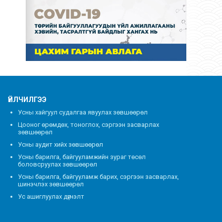
ҮЙЛЧИЛГЭЭ
Усны хайгуул судалгаа явуулах зөвшөөрөл
Цооног өрөмдөх, тоноглох, сэргээн засварлах
зөвшөөрөл
Усны аудит хийх зөвшөөрөл
Усны барилга, байгууламжийн зураг төсөл
боловсруулах зөвшөөрөл
Усны барилга, байгууламж барих, сэргээн засварлах,
шинэчлэх зөвшөөрөл
Ус ашиглуулах дүгнэлт
Усаар хангагч байгууллагын ус ашиглуулах дүгнэлт
Хаягдал усны дүгнэлт