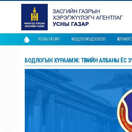
УСНЫ ГАЗАР
МЭДЭЭ МЭДЭЭЛЭЛ
ҮЙЛЧИЛГ
БОДЛОГЫН ХУРААМЖ: ТӨРИЙН АЛБАНЫ ЁС З