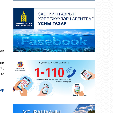
хал
сын
ль,
лэх
ар