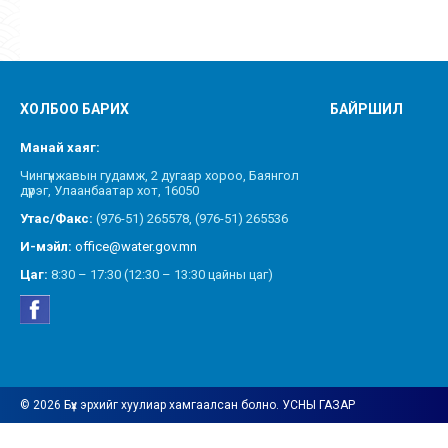
ХОЛБОО БАРИХ
БАЙРШИЛ
Манай хаяг:
Чингүнжавын гудамж, 2 дугаар хороо, Баянгол
дүүрэг, Улаанбаатар хот, 16050
Утас/Факс:
(976-51) 265578, (976-51) 265536
И-мэйл:
office@water.gov.mn
Цаг:
8:30 – 17:30 (12:30 – 13:30 цайны цаг)
© 2026 Бүх эрхийг хуулиар хамгаалсан болно. УСНЫ ГАЗАР