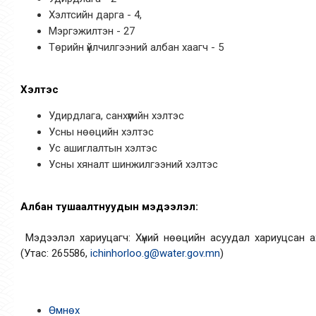
Хэлтсийн дарга - 4,
Мэргэжилтэн - 27
Төрийн үйлчилгээний албан хаагч - 5
Хэлтэс
Удирдлага, санхүүгийн хэлтэс
Усны нөөцийн хэлтэс
Ус ашиглалтын хэлтэс
Усны хяналт шинжилгээний хэлтэс
Албан тушаалтнуудын мэдээлэл:
Мэдээлэл хариуцагч: Хүний нөөцийн асуудал хариуцсан 
(Утас: 265586,
ichinhorloo.g@water.gov.mn
)
Өмнөх