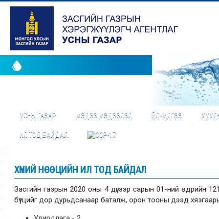
УСНЫ ГАЗАР
МЭДЭЭ МЭДЭЭЛЭЛ
ҮЙЛЧИЛГЭЭ
ХУУЛЬ
ИЛ ТОД БАЙДАЛ
ХҮНИЙ НӨӨЦИЙН ИЛ ТОД БАЙДАЛ
Засгийн газрын 2020 оны 4 дүгээр сарын 01-ний өдрийн 12
бүтцийг дор дурьдсанаар баталж, орон тооны дээд хязгаарыг
Удирдлага - 2