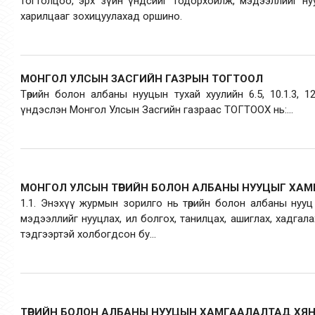
тогтолцоо, эрх зүйн үндсийг тодорхойлж, мэдээллийг ну
харилцааг зохицуулахад оршино.
МОНГОЛ УЛСЫН ЗАСГИЙН ГАЗРЫН ТОГТООЛ
Төрийн болон албаны нууцын тухай хуулийн 6.5, 10.1.3, 12
үндэслэн Монгол Улсын Засгийн газраас ТОГТООХ нь:...
МОНГОЛ УЛСЫН ТӨРИЙН БОЛОН АЛБАНЫ НУУЦЫГ ХА
1.1. Энэхүү журмын зорилго нь төрийн болон албаны нууц
мэдээллийг нууцлах, ил болгох, танилцах, ашиглах, хадгала
тэдгээртэй холбогдсон бу...
ТӨРИЙН БОЛОН АЛБАНЫ НУУЦЫН ХАМГААЛАЛТАД ХЯ