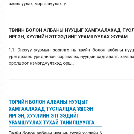
ажиллуулах, мэргэшүүлэх, ү...
ТӨРИЙН БОЛОН АЛБАНЫ НУУЦЫГ ХАМГААЛАХАД ТУС
ИРГЭН, ХУУЛИЙН ЭТГЭЭДИЙГ УРАМШУУЛАХ ЖУРАМ
1.1. Энэхүү журмын зорилго нь төрийн болон албаны нууц
үрэгдэхээс урьдчилан сэргийлэх, нууцын хадгалалт, хамгаа
оролцоог нэмэгдүүлэхэд орш...
ТӨРИЙН БОЛОН АЛБАНЫ НУУЦЫГ
ХАМГААЛАХАД ТУСЛАЛЦАА ҮЗҮҮЛСЭН
ИРГЭН, ХУУЛИЙН ЭТГЭЭДИЙГ
УРАМШУУЛАХ ТУХАЙ ТАНИЛЦУУЛГА
Төрийн болон албаны нууцын тухай хуулийн 6