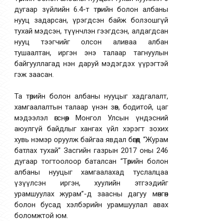
дугаар зүйлийн 6.4-т төрийн болон албаны
нууц задарсан, үрэгдсэн байж болзошгүй
тухай мэдсэн, түүнчлэн гээгдсэн, алдагдсан
нууц тээгчийг олсон аливаа албан
тушаалтан, иргэн энэ талаар тагнуулын
байгууллагад нэн даруй мэдэгдэх үүрэгтэй
гэж заасан.
Та төрийн болон албаны нууцыг хадгалалт,
хамгаалалтын талаар үнэн зөв, бодитой, цаг
мэдээлэл өгснөөр Монгол Улсын үндэсний
аюулгүй байдлыг хангах үйл хэрэгт зохих
хувь нэмэр оруулж байгаа явдал бөгөөд “Журам
батлах тухай” Засгийн газрын 2017 оны 246
дугаар тогтоолоор баталсан “Төрийн болон
албаны нууцыг хамгаалахад туслалцаа
үзүүлсэн иргэн, хуулийн этгээдийг
урамшуулах журам”-д заасны дагуу мөнгөн
болон бусад хэлбэрийн урамшуулал авах
боломжтой юм.