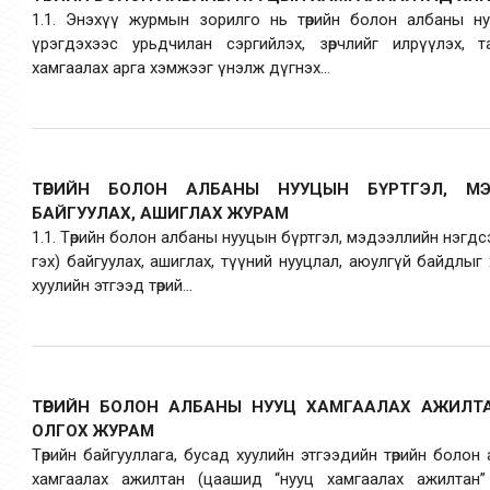
1.1. Энэхүү журмын зорилго нь төрийн болон албаны ну
үрэгдэхээс урьдчилан сэргийлэх, зөрчлийг илрүүлэх, т
хамгаалах арга хэмжээг үнэлж дүгнэх...
ТӨРИЙН БОЛОН АЛБАНЫ НУУЦЫН БҮРТГЭЛ, М
БАЙГУУЛАХ, АШИГЛАХ ЖУРАМ
1.1. Төрийн болон албаны нууцын бүртгэл, мэдээллийн нэгд
гэх) байгуулах, ашиглах, түүний нууцлал, аюулгүй байдлыг х
хуулийн этгээд төрий...
ТӨРИЙН БОЛОН АЛБАНЫ НУУЦ ХАМГААЛАХ АЖИЛТ
ОЛГОХ ЖУРАМ
Төрийн байгууллага, бусад хуулийн этгээдийн төрийн болон
хамгаалах ажилтан (цаашид “нууц хамгаалах ажилтан”