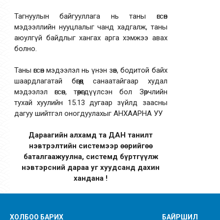
Тагнуулын байгууллага нь таны өгсөн
мэдээллийн нууцлалыг чанд хадгалж, таны
аюулгүй байдлыг хангах арга хэмжээ авах
болно.
Таны өгсөн мэдээлэл нь үнэн зөв, бодитой байх
шаардлагатай бөгөөд санаатайгаар худал
мэдээлэл өгсөн, төөрөгдүүлсэн бол Зөрчлийн
тухай хуулийн 15.13 дугаар зүйлд заасны
дагуу шийтгэл оногдуулахыг АНХААРНА УУ
Дараагийн алхамд та ДАН танилт
нэвтрэлтийн системээр өөрийгөө
баталгаажуулна, системд бүртгүүлж
нэвтэрсний дараа уг хуудсанд дахин
хандана !
ХОЛБОО БАРИХ
БАЙРШИЛ