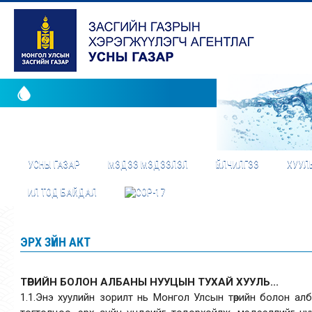
УСНЫ ГАЗАР
МЭДЭЭ МЭДЭЭЛЭЛ
ҮЙЛЧИЛГЭЭ
ХУУЛЬ
ИЛ ТОД БАЙДАЛ
ЭРХ ЗҮЙН АКТ
ТӨРИЙН БОЛОН АЛБАНЫ НУУЦЫН ТУХАЙ ХУУЛЬ...
1.1.Энэ хуулийн зорилт нь Монгол Улсын төрийн болон ал