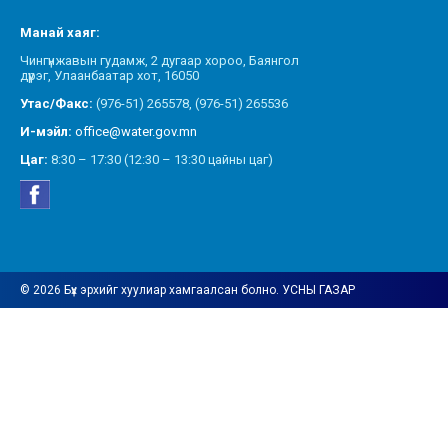
Манай хаяг:
Чингүнжавын гудамж, 2 дугаар хороо, Баянгол
дүүрэг, Улаанбаатар хот, 16050
Утас/Факс:
(976-51) 265578, (976-51) 265536
И-мэйл:
office@water.gov.mn
Цаг:
8:30 – 17:30 (12:30 – 13:30 цайны цаг)
© 2026 Бүх эрхийг хуулиар хамгаалсан болно. УСНЫ ГАЗАР